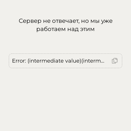
Сервер не отвечает, но мы уже
работаем над этим
Error: (intermediate value)(intermediate value)(intermediate value).replaceAll is not a function