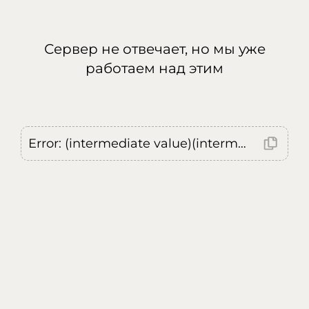
Сервер не отвечает, но мы уже
работаем над этим
Error: (intermediate value)(intermediate value)(intermediate value).replaceAll is not a function