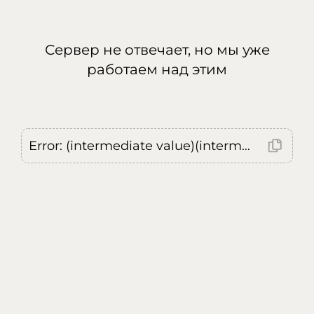
Сервер не отвечает, но мы уже
работаем над этим
Error: (intermediate value)(intermediate value)(intermediate value).replaceAll is not a function