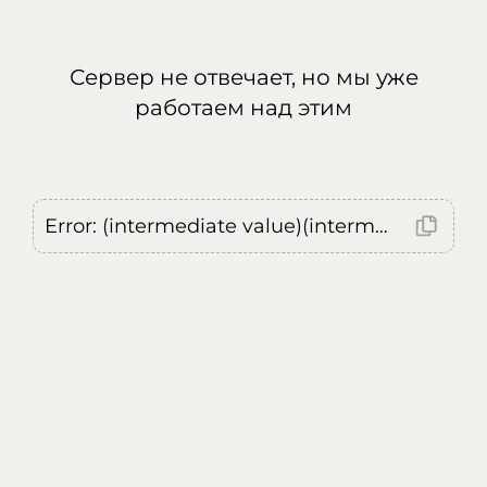
Сервер не отвечает, но мы уже
работаем над этим
Error: (intermediate value)(intermediate value)(intermediate value).replaceAll is not a function